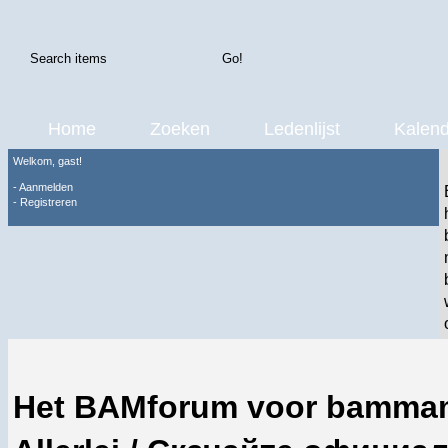
Home
Zoeken
Ledenlijst
Kalend
Welkom, gast!
-
Aanmelden
-
Registreren
Het BAMforum voor bamma