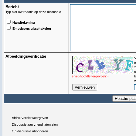
Bericht
Typ hier uw reactie op deze discussie.
Handtekening
Emoticons uitschakelen
Afbeeldingsverificatie
V
t
z
o
(niet-hoofdlettergevoelig)
b
v
Afdrukversie weergeven
Discussie aan vriend laten zien
Op discussie abonneren