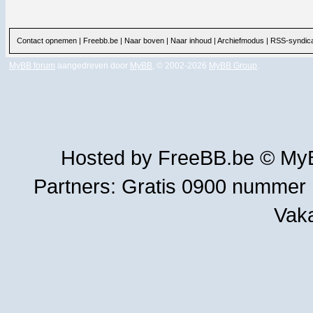
Contact opnemen
|
Freebb.be
|
Naar boven
|
Naar inhoud
|
Archiefmodus
|
RSS-syndica
MyBB forum
aangedreven door
MyBB
, © 2002-2026
MyBB Group
.
Hosted by
FreeBB.be
©
MyB
Partners:
Gratis 0900 nummer
Vak