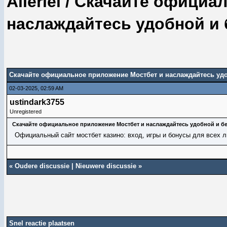
Allerlei
/
Скачайте официал
наслаждайтесь удобной и 
Скачайте официальное приложение Мостбет и наслаждайтесь удо
02-03-2025, 02:59 AM
ustindark3755
Unregistered
Скачайте официальное приложение Мостбет и наслаждайтесь удобной и бе
Официальный сайт
мостбет казино
: вход, игры и бонусы для всех 
«
Oudere discussie
|
Nieuwere discussie
»
Snel reactie plaatsen