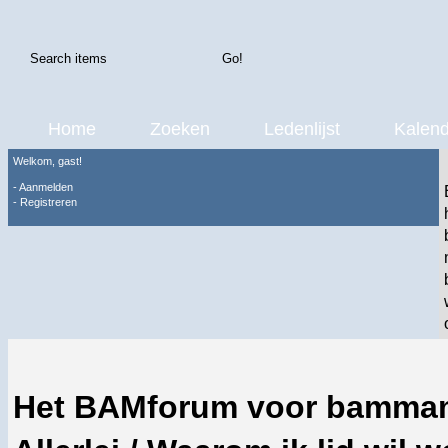
Home
Zoeken
Ledenlijst
Kalend
Welkom, gast!
-
Aanmelden
-
Registreren
Het BAMforum voor bamma