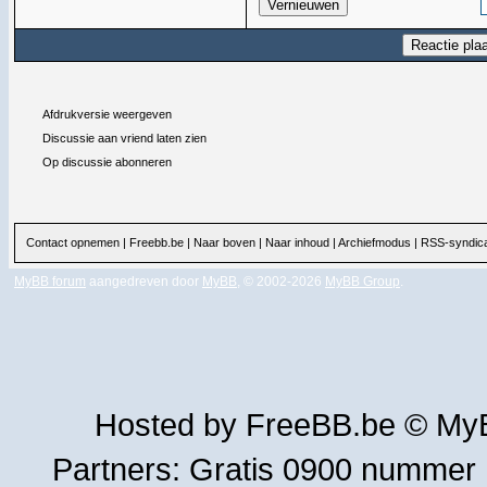
Afdrukversie weergeven
Discussie aan vriend laten zien
Op discussie abonneren
Contact opnemen
|
Freebb.be
|
Naar boven
|
Naar inhoud
|
Archiefmodus
|
RSS-syndica
MyBB forum
aangedreven door
MyBB
, © 2002-2026
MyBB Group
.
Hosted by
FreeBB.be
©
MyB
Partners:
Gratis 0900 nummer