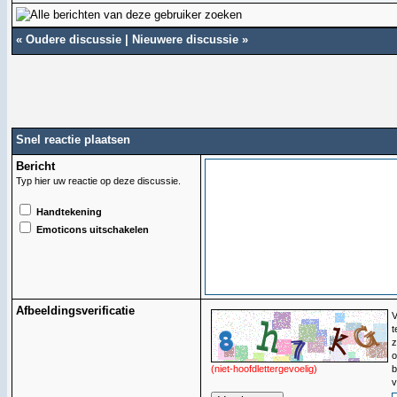
«
Oudere discussie
|
Nieuwere discussie
»
Snel reactie plaatsen
Bericht
Typ hier uw reactie op deze discussie.
Handtekening
Emoticons uitschakelen
Afbeeldingsverificatie
V
t
z
o
(niet-hoofdlettergevoelig)
b
v