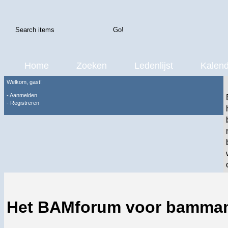
Home
Zoeken
Ledenlijst
Kalend
Welkom, gast!
-
Aanmelden
-
Registreren
Het BAMforum voor bamma