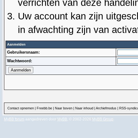
verrichten van deze handeli
Uw account kan zijn uitgesc
in afwachting zijn van activat
Aanmelden
Gebruikersnaam:
Wachtwoord:
Contact opnemen
|
Freebb.be
|
Naar boven
|
Naar inhoud
|
Archiefmodus
|
RSS-syndica
MyBB forum
aangedreven door
MyBB
, © 2002-2026
MyBB Group
.