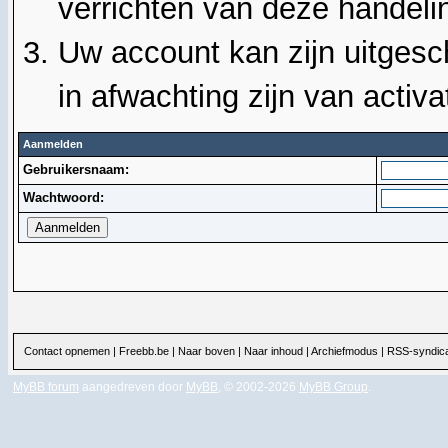
verrichten van deze handeli
Uw account kan zijn uitgesc
in afwachting zijn van activat
Aanmelden
Gebruikersnaam:
Wachtwoord:
Contact opnemen
|
Freebb.be
|
Naar boven
|
Naar inhoud
|
Archiefmodus
|
RSS-syndica
MyBB forum
aangedreven door
MyBB
, © 2002-2026
MyBB Group
.