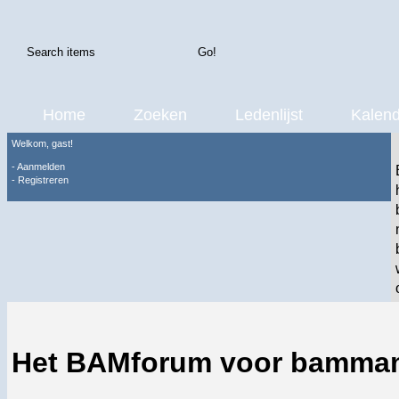
Home
Zoeken
Ledenlijst
Kalend
Welkom, gast!
-
Aanmelden
-
Registreren
Het BAMforum voor bamma