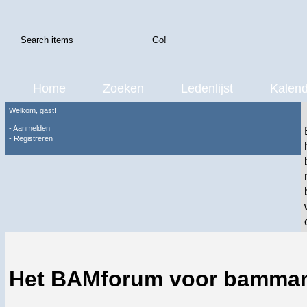
Home
Zoeken
Ledenlijst
Kalend
Welkom, gast!
-
Aanmelden
-
Registreren
Het BAMforum voor bamma