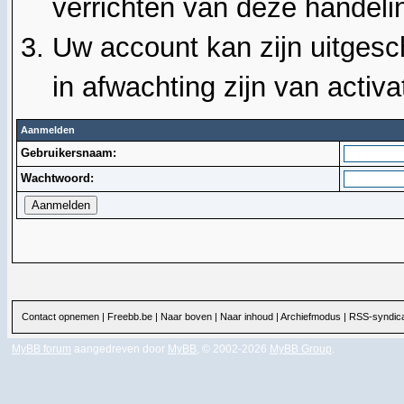
verrichten van deze handeli
Uw account kan zijn uitgesc
in afwachting zijn van activat
Aanmelden
Gebruikersnaam:
Wachtwoord:
Contact opnemen
|
Freebb.be
|
Naar boven
|
Naar inhoud
|
Archiefmodus
|
RSS-syndica
MyBB forum
aangedreven door
MyBB
, © 2002-2026
MyBB Group
.