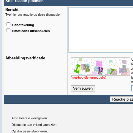
Snel reactie plaatsen
Bericht
Typ hier uw reactie op deze discussie.
Handtekening
Emoticons uitschakelen
Afbeeldingsverificatie
V
t
z
o
(niet-hoofdlettergevoelig)
b
v
Afdrukversie weergeven
Discussie aan vriend laten zien
Op discussie abonneren