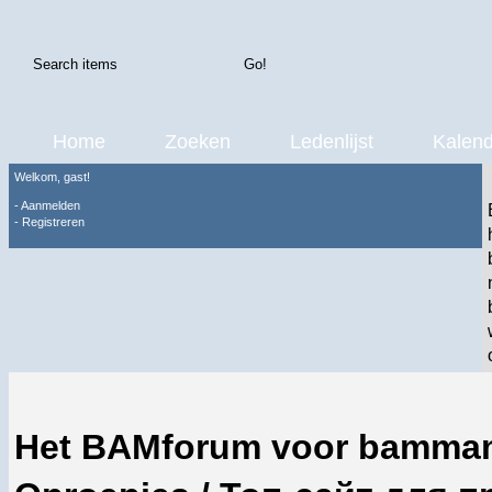
Home
Zoeken
Ledenlijst
Kalend
Welkom, gast!
-
Aanmelden
-
Registreren
Het BAMforum voor bamma