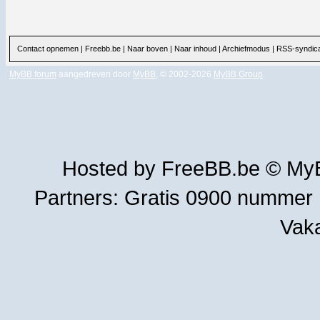
Contact opnemen
|
Freebb.be
|
Naar boven
|
Naar inhoud
|
Archiefmodus
|
RSS-syndica
MyBB forum
aangedreven door
MyBB
, © 2002-2026
MyBB Group
.
Hosted by
FreeBB.be
©
MyB
Partners:
Gratis 0900 nummer
Vak