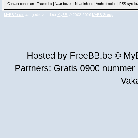
Contact opnemen
|
Freebb.be
|
Naar boven
|
Naar inhoud
|
Archiefmodus
|
RSS-syndica
MyBB forum
aangedreven door
MyBB
, © 2002-2026
MyBB Group
.
Hosted by
FreeBB.be
©
MyB
Partners:
Gratis 0900 nummer
Vak