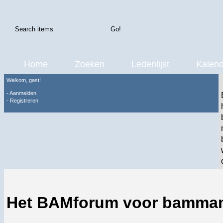
Home
Zoeken
Ledenlijst
Kalend
Welkom, gast!
-
Aanmelden
-
Registreren
Het BAMforum voor bamma