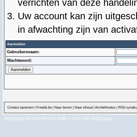
verrichten van deze handeli
Uw account kan zijn uitgesc
in afwachting zijn van activat
Aanmelden
Gebruikersnaam:
Wachtwoord:
Contact opnemen
|
Freebb.be
|
Naar boven
|
Naar inhoud
|
Archiefmodus
|
RSS-syndica
MyBB forum
aangedreven door
MyBB
, © 2002-2026
MyBB Group
.