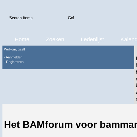
Home
Zoeken
Ledenlijst
Kalend
Welkom, gast!
-
Aanmelden
-
Registreren
Het BAMforum voor bamma