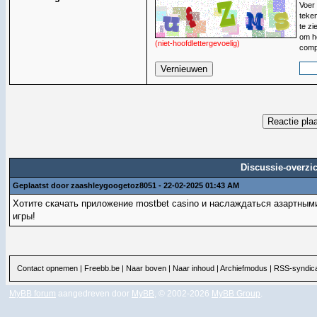
Voer 
teken
te zi
om he
(niet-hoofdlettergevoelig)
comp
Discussie-overzic
Geplaatst door zaashleygoogetoz8051 - 22-02-2025 01:43 AM
Хотите скачать приложение
mostbet casino
и наслаждаться азартными 
игры!
Contact opnemen
|
Freebb.be
|
Naar boven
|
Naar inhoud
|
Archiefmodus
|
RSS-syndica
MyBB forum
aangedreven door
MyBB
, © 2002-2026
MyBB Group
.