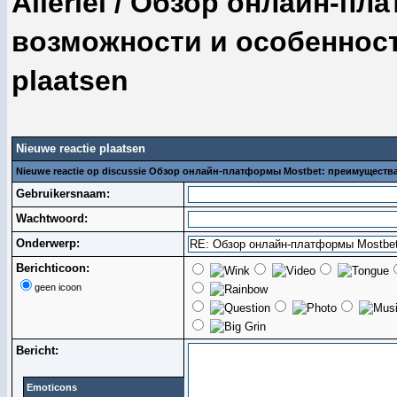
Allerlei
/
Обзор онлайн-пла
возможности и особеннос
plaatsen
Nieuwe reactie plaatsen
Nieuwe reactie op discussie Обзор онлайн-платформы Mostbet: преимуществ
Gebruikersnaam:
Wachtwoord:
Onderwerp:
Berichticoon:
geen icoon
Bericht:
Emoticons