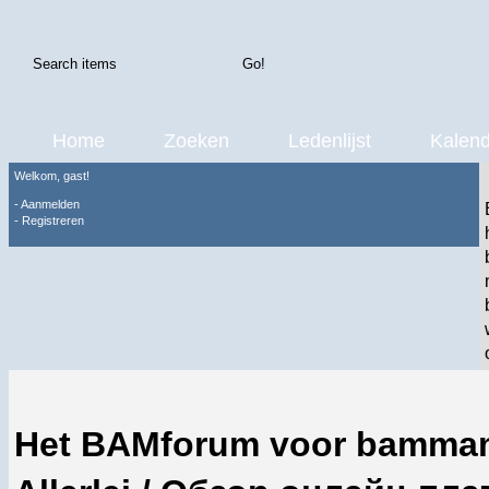
Home
Zoeken
Ledenlijst
Kalend
Welkom, gast!
-
Aanmelden
-
Registreren
Het BAMforum voor bamma